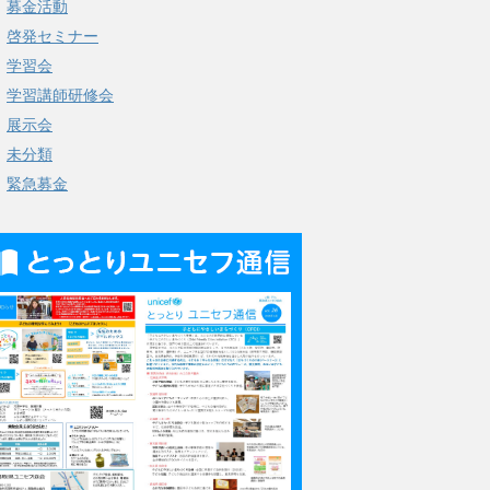
募金活動
啓発セミナー
学習会
学習講師研修会
展示会
未分類
緊急募金